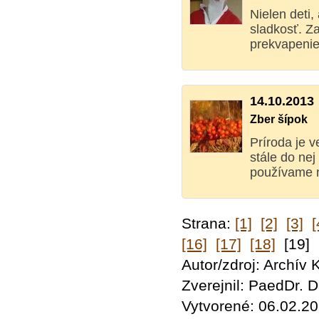
Nielen deti,
sladkosť. Z
prekvapenie,
14.10.2013
Zber šípok
Príroda je 
stále do ne
používame n
Strana:
[1]
[2]
[3]
[
[16]
[17]
[18]
[19]
Autor/zdroj: Archív
Zverejnil: PaedDr.
Vytvorené: 06.02.20