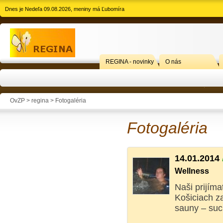
Dnes je Nedeľa 09.08.2026, meniny má Ľubomíra
REGINA - novinky
O nás
OvZP > regina >
Fotogaléria
Fotogaléria
14.01.2014
Wellness
Naši prijíma
Košiciach za
sauny – suc