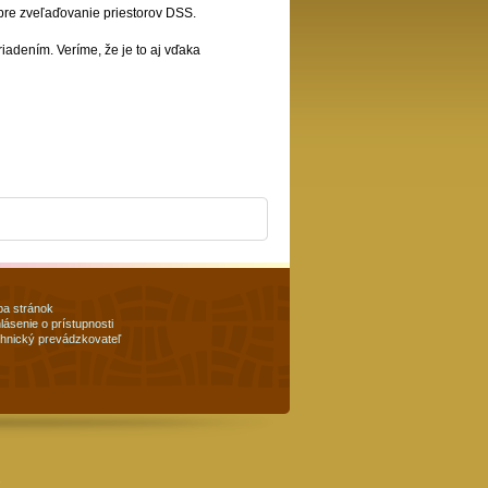
 pre zveľaďovanie priestorov DSS.
adením. Veríme, že je to aj vďaka
a stránok
lásenie o prístupnosti
hnický prevádzkovateľ
.