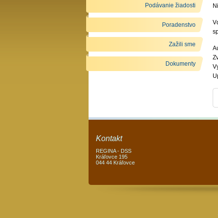
Podávanie žiadosti
Ni
V
Poradenstvo
sp
Zažili sme
Au
Z
Dokumenty
V
U
Kontakt
REGINA - DSS
Kráľovce 195
044 44 Kráľovce