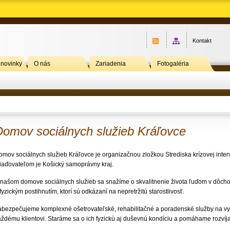
Kontakt
 novinky
O nás
Zariadenia
Fotogaléria
Domov sociálnych služieb Kráľovce
omov sociálnych služieb Kráľovce je organizačnou zložkou Strediska krízovej inter
riaďovateľom je Košický samoprávny kraj.
 našom domove sociálnych služieb sa snažíme o skvalitnenie života ľuďom v dôc
fyzickým postihnutím, ktorí sú odkázaní na nepretržitú starostlivosť.
abezpečujeme komplexné ošetrovateľské, rehabilitačné a poradenské služby na vy
aždému klientovi. Staráme sa o ich fyzickú aj duševnú kondíciu a pomáhame rozvíja