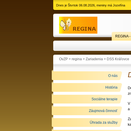
Dnes je Štvrtok 06.08.2026, meniny má Jozefína
REGINA -
OvZP > regina >
Zariadenia
>
DSS Kráľovce
O nás
História
D
z
Sociálne terapie
V
a 
Záujmová činnosť
Z
Úhrada za služby
k