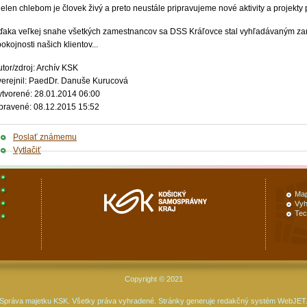
elen chlebom je človek živý a preto neustále pripravujeme nové aktivity a projekty
ďaka veľkej snahe všetkých zamestnancov sa DSS Kráľovce stal vyhľadávaným zari
okojnosti našich klientov...
tor/zdroj: Archív KSK
verejnil: PaedDr. Danuše Kurucová
ytvorené: 28.01.2014 06:00
pravené: 08.12.2015 15:52
Poslať známemu
Vytlačiť
Map
Vyh
Tec
Copyright © 2021
Správa majetku KSK. Všetky práva vyhradené. Stránky generuje
redakčný systém WebJET