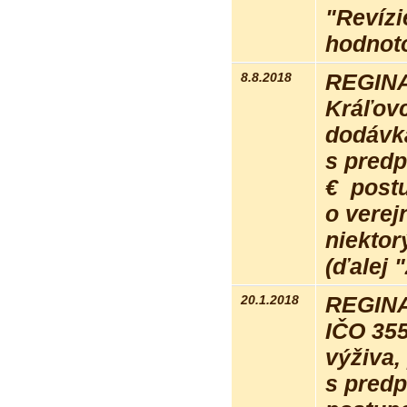
"Revízi
hodnot
8.8.2018
REGINA 
Kráľovc
dodávk
s pred
€ postu
o verej
niektor
(ďalej 
20.1.2018
REGINA 
IČO 35
výživa,
s pred