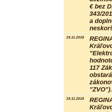
€ bez 
343/201
a dopln
neskorš
19.11.2018
REGINA 
Kráľovc
"Elektr
hodnot
117 Zák
obstará
zákonov
"ZVO")
19.11.2018
REGINA 
Kráľovc