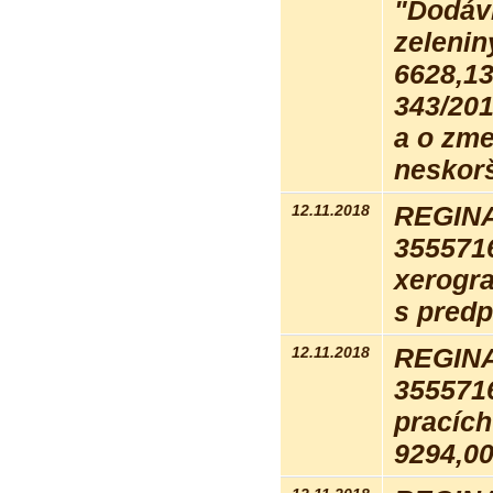
"Dodávk
zeleni
6628,13
343/201
a o zme
neskorš
12.11.2018
REGINA
355571
xerogra
s pred
12.11.2018
REGINA
355571
pracích
9294,00