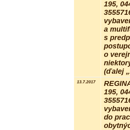
195, 04
355571
vybaven
a multi
s pred
postupo
o verej
niektor
(ďalej 
13.7.2017
REGINA
195, 04
355571
vybaven
do pra
obytnýc