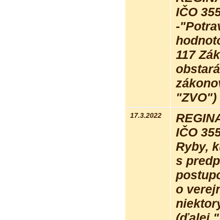
IČO 35
-"Potra
hodnot
117 Zák
obstará
zákonov
"ZVO") 
17.3.2022
REGINA 
IČO 35
Ryby, k
s pred
postupo
o verej
niektor
(ďalej 