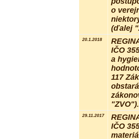
postupo
o verej
niektor
(ďalej 
20.1.2018
REGINA 
IČO 35
a hygie
hodnot
117 Zák
obstará
zákonov
"ZVO").
29.11.2017
REGINA 
IČO 35
materiá