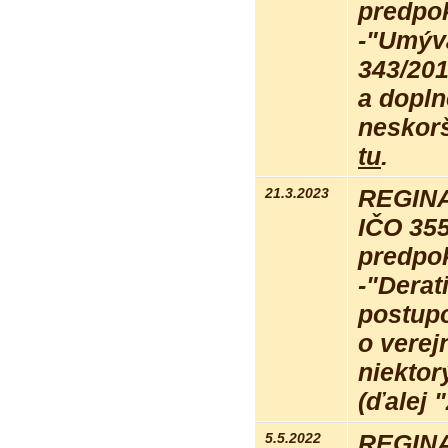
predpo
-"Umýv
343/201
a dopln
neskorš
tu
.
21.3.2023
REGINA 
IČO 35
predpo
-"Derat
postupo
o verej
niektor
(ďalej 
5.5.2022
REGINA 