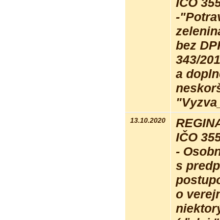
IČO 35
-"Potra
zelenin
bez DP
343/201
a dopln
neskorš
"Vyzva_
13.10.2020
REGINA 
IČO 35
- Osobn
s pred
postupo
o verej
niektor