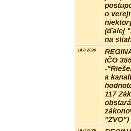
postupo
o verej
niektor
(ďalej 
na stia
14.8.2020
REGINA 
IČO 35
-"Rieše
a kana
hodnot
117 Zák
obstará
zákonov
"ZVO") 
14.8.2020