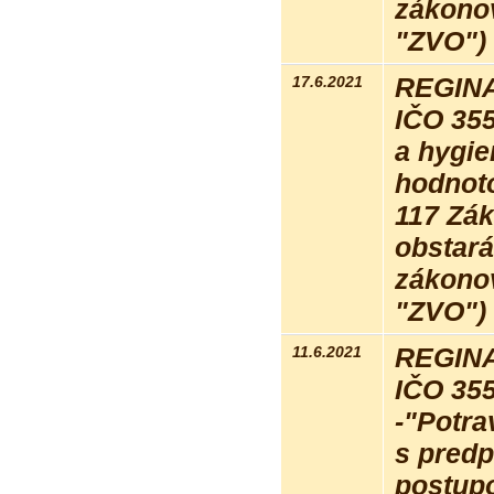
zákonov
"ZVO") 
17.6.2021
REGINA 
IČO 35
a hygie
hodnot
117 Zák
obstará
zákonov
"ZVO") 
11.6.2021
REGINA 
IČO 35
-"Potra
s pred
postupo