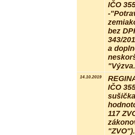
IČO 35
-"Potra
zemiak
bez DP
343/201
a dopln
neskorš
"Výzva
14.10.2019
REGINA 
IČO 35
sušička
hodnot
117 ZVO
zákonov
"ZVO").