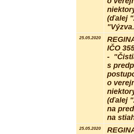
o verej
niektor
(ďalej 
"Výzva
25.05.2020
REGINA 
IČO 35
- "Čist
s pred
postupo
o verej
niektor
(ďalej 
na pre
na stia
25.05.2020
REGINA 