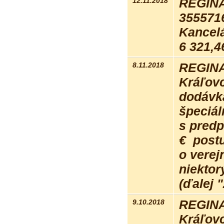
12.11.2018
REGINA
355571
Kancel
6 321,4
8.11.2018
REGINA 
Kráľovc
dodávka
špeciá
s pred
€ postu
o verej
niektor
(ďalej 
9.10.2018
REGINA 
Kráľovc