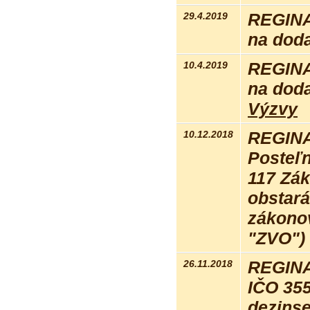
29.4.2019
REGINA
na doda
10.4.2019
REGINA
na doda
Výzvy
10.12.2018
REGINA
Posteľ
117 Zák
obstará
zákonov
"ZVO") 
26.11.2018
REGINA 
IČO 355
dezins