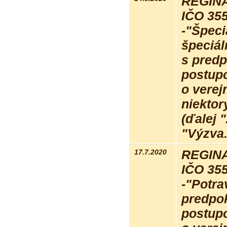
REGINA 
IČO 35
-"Špeci
špeciál
s pred
postupo
o verej
niektor
(ďalej 
"Výzva
17.7.2020
REGINA 
IČO 35
-"Potr
predpo
postupo