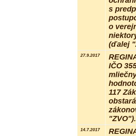
ochrann
s pred
postupo
o verej
niektor
(ďalej 
27.9.2017
REGINA 
IČO 35
mliečny
hodnot
117 Zák
obstará
zákonov
"ZVO").
14.7.2017
REGINA