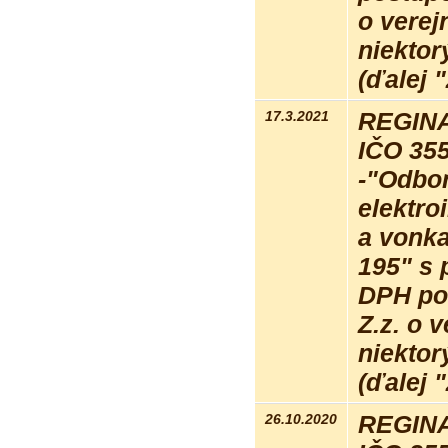
o verej
niektor
(ďalej 
17.3.2021
REGINA 
IČO 35
-"Odbor
elektro
a vonka
195" s 
DPH po
Z.z. o 
niektor
(ďalej 
26.10.2020
REGINA 