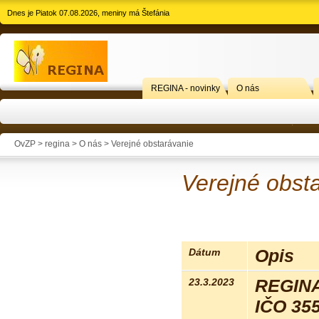
Dnes je Piatok 07.08.2026, meniny má Štefánia
REGINA - novinky
O nás
OvZP > regina >
O nás
>
Verejné obstarávanie
Verejné obst
Dátum
Opis
23.3.2023
REGINA 
IČO 35