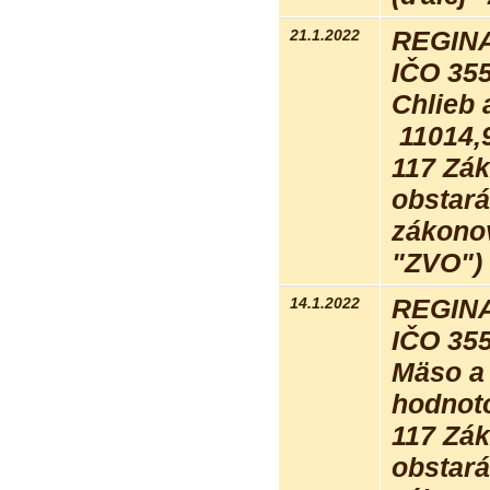
21.1.2022
REGINA 
IČO 35
Chlieb 
11014,
117 Zák
obstará
zákonov
"ZVO") 
14.1.2022
REGINA 
IČO 35
Mäso a
hodnot
117 Zák
obstará