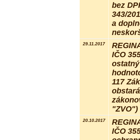
bez DP
343/201
a dopln
neskorš
29.11.2017
REGINA 
IČO 35
ostatn
hodnot
117 Zák
obstará
zákonov
"ZVO")
20.10.2017
REGINA 
IČO 35