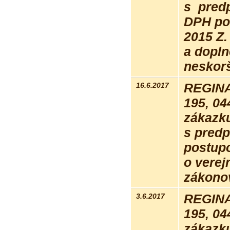
s pred
DPH pos
2015 Z.
a dopln
neskorš
16.6.2017
REGINA
195, 04
zákazk
s pred
postupo
o verej
zákonov
3.6.2017
REGINA
195, 04
zákazku