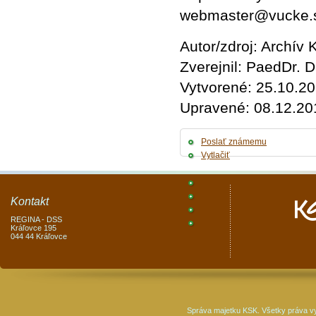
webmaster@vucke.
Autor/zdroj: Archív
Zverejnil: PaedDr.
Vytvorené: 25.10.2
Upravené: 08.12.20
Poslať známemu
Vytlačiť
Kontakt
REGINA - DSS
Kráľovce 195
044 44 Kráľovce
Správa majetku KSK. Všetky práva v