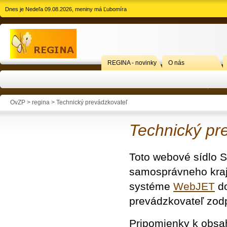
Dnes je Nedeľa 09.08.2026, meniny má Ľubomíra
REGINA - novinky
O nás
OvZP > regina > Technický prevádzkovateľ
Technický pr
Toto webové sídlo S
samosprávneho kraj
systéme
WebJET
do
prevádzkovateľ zod
Pripomienky k obsah