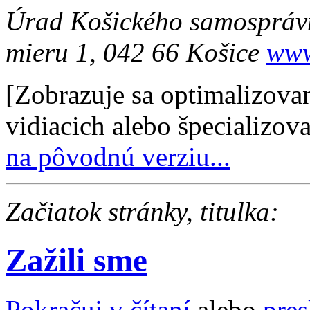
Úrad Košického samospráv
mieru 1, 042 66 Košice
www
[Zobrazuje sa optimalizovan
vidiacich alebo špecializova
na pôvodnú verziu...
Začiatok stránky, titulka:
Zažili sme
Pokračuj v čítaní
alebo
pre