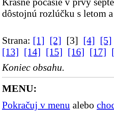
Krásne počasie v prvý sept
dôstojnú rozlúčku s letom 
Strana:
[1]
[2]
[3]
[4]
[5]
[13]
[14]
[15]
[16]
[17]
Koniec obsahu.
MENU:
Pokračuj v menu
alebo
choď