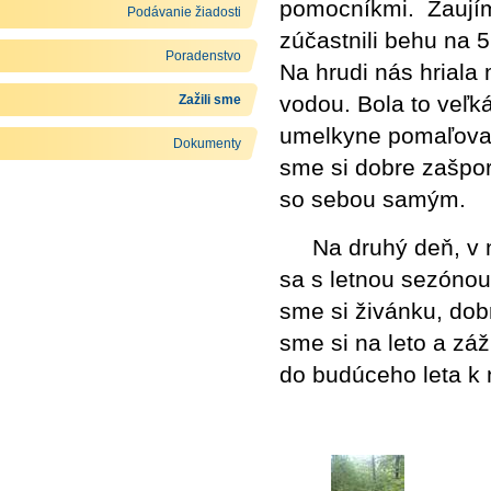
pomocníkmi. Zaujím
Podávanie žiadosti
zúčastnili behu na 5
Poradenstvo
Na hrudi nás hriala
vodou. Bola to veľk
Zažili sme
umelkyne pomaľovali
Dokumenty
sme si dobre zašport
so sebou samým.
Na druhý deň, v ne
sa s letnou sezónou
sme si živánku, dobr
sme si na leto a záž
do budúceho leta k