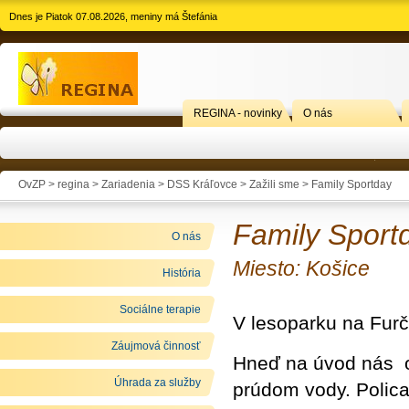
Dnes je Piatok 07.08.2026, meniny má Štefánia
REGINA - novinky
O nás
OvZP > regina >
Zariadenia
>
DSS Kráľovce
>
Zažili sme
> Family Sportday
Family Sport
O nás
Miesto: Košice
História
Sociálne terapie
V lesoparku na Fur
Záujmová činnosť
Hneď na úvod nás ohú
Úhrada za služby
prúdom vody. Polica