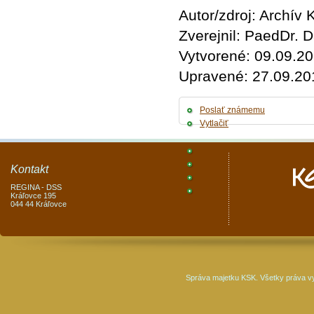
Autor/zdroj: Archív
Zverejnil: PaedDr.
Vytvorené: 09.09.20
Upravené: 27.09.20
Poslať známemu
Vytlačiť
Kontakt
REGINA - DSS
Kráľovce 195
044 44 Kráľovce
Správa majetku KSK. Všetky práva v