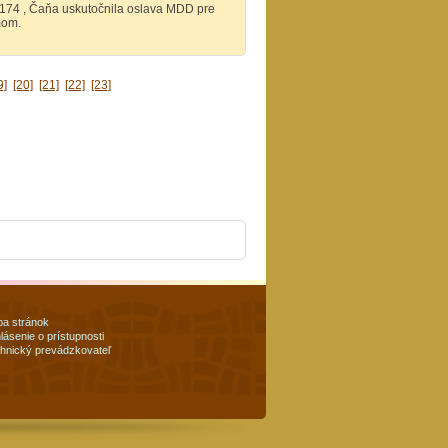
 174 , Čaňa uskutočnila oslava MDD pre
mom.
9]
[20]
[21]
[22]
[23]
a stránok
lásenie o prístupnosti
hnický prevádzkovateľ