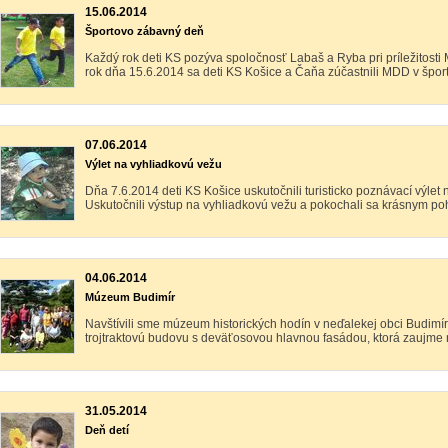
15.06.2014
Športovo zábavný deň
Každý rok deti KS pozýva spoločnosť Labaš a Ryba pri príležitosti
rok dňa 15.6.2014 sa deti KS Košice a Čaňa zúčastnili MDD v šport
07.06.2014
Výlet na vyhliadkovú vežu
Dňa 7.6.2014 deti KS Košice uskutočnili turisticko poznávací výle
Uskutočnili výstup na vyhliadkovú vežu a pokochali sa krásnym poh
04.06.2014
Múzeum Budimír
Navštívili sme múzeum historických hodín v neďalekej obci Budimí
trojtraktovú budovu s deväťosovou hlavnou fasádou, ktorá zaujme 
31.05.2014
Deň detí