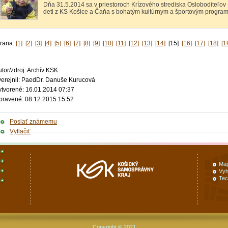
Dňa 31.5.2014 sa v priestoroch Krízového strediska Osloboditeľov
deti z KS Košice a Čaňa s bohatým kultúrnym a športovým progra
trana:
[1]
[2]
[3]
[4]
[5]
[6]
[7]
[8]
[9]
[10]
[11]
[12]
[13]
[14]
[15]
[16]
[17]
[18]
[1
tor/zdroj: Archív KSK
verejnil: PaedDr. Danuše Kurucová
ytvorené: 16.01.2014 07:37
pravené: 08.12.2015 15:52
Poslať známemu
Vytlačiť
Map
Vyh
Tec
Copyright © 2021