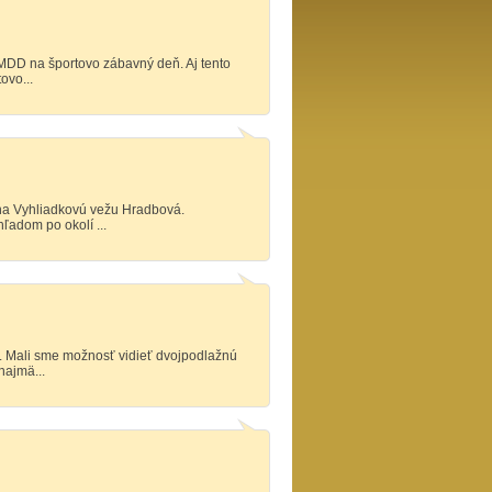
 MDD na športovo zábavný deň. Aj tento
ovo...
t na Vyhliadkovú vežu Hradbová.
ľadom po okolí ...
r. Mali sme možnosť vidieť dvojpodlažnú
najmä...