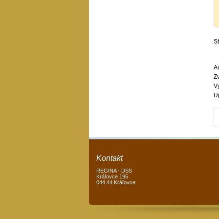
S
Au
Z
V
U
Kontakt
REGINA - DSS
Kráľovce 195
044 44 Kráľovce