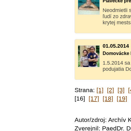
Plavecké pr
Neodmietli 
ľudí zo zdr
krytej mestsk
01.05.2014
Domovácke k
1.5.2014 sa
podujatia D
Strana:
[1]
[2]
[3]
[
[16]
[17]
[18]
[19]
Autor/zdroj: Archív
Zverejnil: PaedDr.