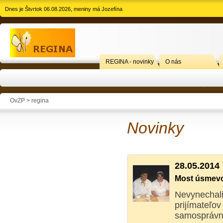
Dnes je Štvrtok 06.08.2026, meniny má Jozefína
REGINA - novinky
O nás
OvZP > regina
Novinky
28.05.2014
Most úsmev
Nevynechali 
prijímateľov
samosprávny