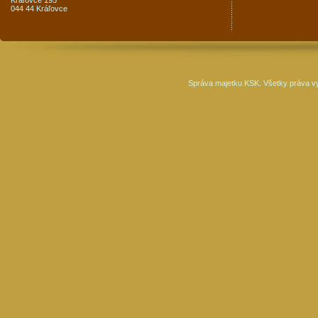
Kráľovce 195
044 44 Kráľovce
Správa majetku KSK. Všetky práva v