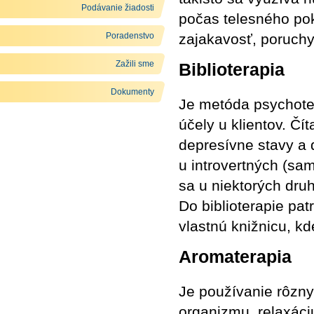
Podávanie žiadosti
počas telesného pok
Poradenstvo
zajakavosť, poruchy
Zažili sme
Biblioterapia
Dokumenty
Je metóda psychoter
účely u klientov. Č
depresívne stavy a 
u introvertných (sam
sa u niektorých dru
Do biblioterapie patr
vlastnú knižnicu, kd
Aromaterapia
Je používanie rôzny
organizmu, relaxáci