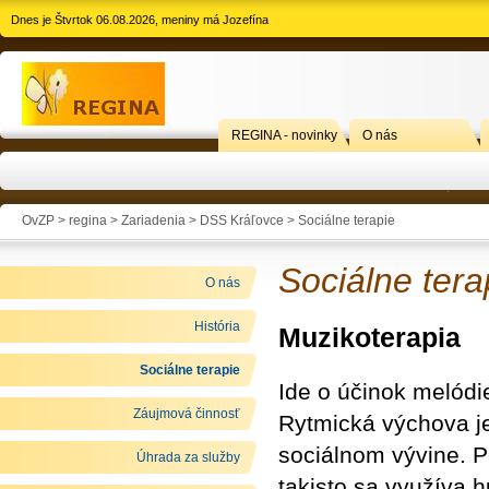
Dnes je Štvrtok 06.08.2026, meniny má Jozefína
REGINA - novinky
O nás
OvZP > regina >
Zariadenia
>
DSS Kráľovce
>
Sociálne terapie
Sociálne tera
O nás
História
Muzikoterapia
Sociálne terapie
Ide o účinok melódi
Záujmová činnosť
Rytmická výchova je
sociálnom vývine. Po
Úhrada za služby
takisto sa využíva 