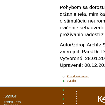
Pohybom sa dorozum
držanie tela, mimika
o stimuláciu neuromo
cvičenie sebauvedo
prežívanie radosti z
Autor/zdroj: Archív 
Zverejnil: PaedDr.
Vytvorené: 28.01.2
Upravené: 08.12.20
Poslať známemu
Vytlačiť
Kontakt
REGINA - DSS