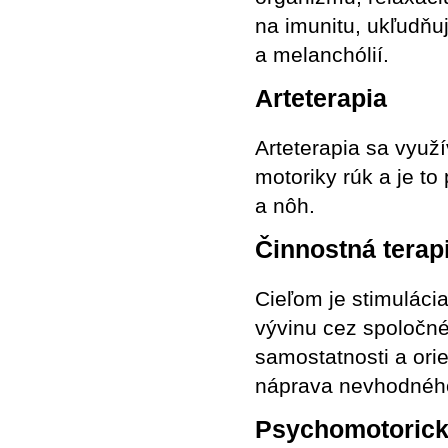
na imunitu, ukľudňu
a melanchólií.
Arteterapia
Arteterapia sa využí
motoriky rúk a je t
a nôh.
Činnostná terap
Cieľom je stimulácia
vývinu cez spoločné
samostatnosti a orie
náprava nevhodného
Psychomotorick