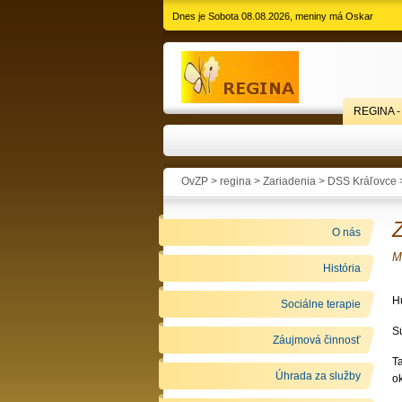
Dnes je Sobota 08.08.2026, meniny má Oskar
REGINA -
OvZP > regina >
Zariadenia
>
DSS Kráľovce
Z
O nás
M
História
H
Sociálne terapie
Sú
Záujmová činnosť
T
Úhrada za služby
ok