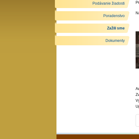
P
Podávanie žiadosti
Na
Poradenstvo
Zažili sme
Dokumenty
Au
Z
V
U