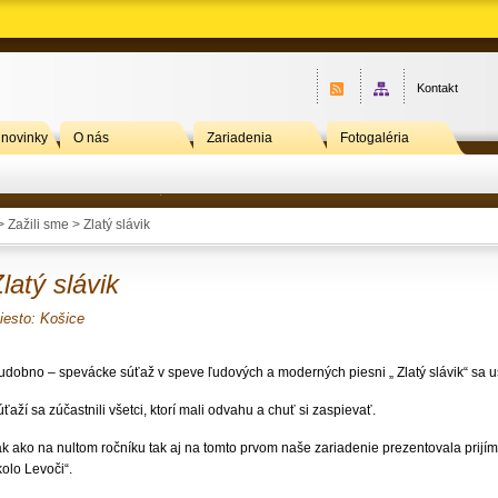
Kontakt
 novinky
O nás
Zariadenia
Fotogaléria
>
Zažili sme
> Zlatý slávik
latý slávik
iesto: Košice
udobno – spevácke súťaž v speve ľudových a moderných piesni „ Zlatý slávik“ sa us
ťaží sa zúčastnili všetci, ktorí mali odvahu a chuť si zaspievať.
ak ako na nultom ročníku tak aj na tomto prvom naše zariadenie prezentovala prijím
olo Levoči“.