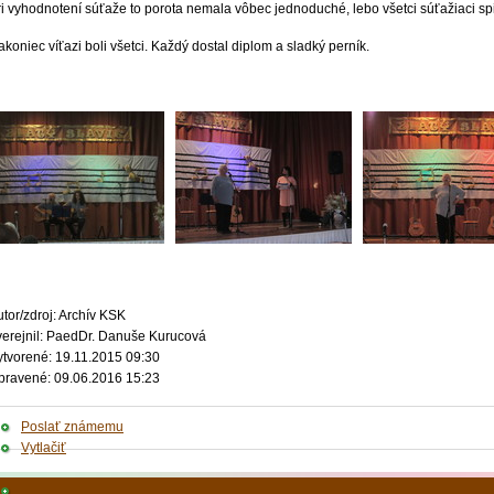
ri vyhodnotení súťaže to porota nemala vôbec jednoduché, lebo všetci súťažiaci sp
koniec víťazi boli všetci. Každý dostal diplom a sladký perník.
tor/zdroj: Archív KSK
verejnil: PaedDr. Danuše Kurucová
ytvorené: 19.11.2015 09:30
pravené: 09.06.2016 15:23
Poslať známemu
Vytlačiť