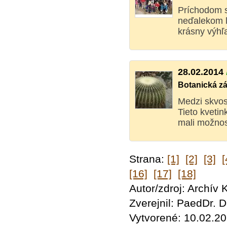
Príchodom sk
neďalekom l
krásny výhľ
28.02.2014
Botanická z
Medzi skvos
Tieto kveti
mali možnosť
Strana:
[1]
[2]
[3]
[
[16]
[17]
[18]
Autor/zdroj: Archív
Zverejnil: PaedDr.
Vytvorené: 10.02.2