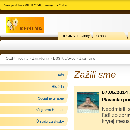
Dnes je Sobota 08.08.2026, meniny má Oskar
REGINA - novinky
O nás
OvZP > regina >
Zariadenia
>
DSS Kráľovce
>
Zažili sme
Zažili sme
O nás
História
07.05.2014
Sociálne terapie
Plavecké pr
Neodmietli 
Záujmová činnosť
ľudí zo zdr
krytej mestsk
Úhrada za služby