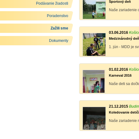
Športový deň
Podávanie žiadosti
Naše zariadenie o
Poradenstvo
Zažili sme
03.06.2016
Košic
Medzinárodný deň 
Dokumenty
1. jún - MDD je sv
01.02.2016
Košic
Karneval 2016
Naše deti sa doč
21.12.2015
Budim
Koledovanie detič
Naše zariadenie na