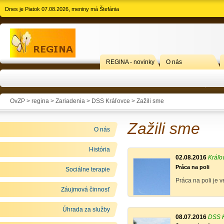
Dnes je Piatok 07.08.2026, meniny má Štefánia
REGINA - novinky
O nás
OvZP > regina >
Zariadenia
>
DSS Kráľovce
>
Zažili sme
Zažili sme
O nás
História
02.08.2016
Kráľo
Práca na poli
Sociálne terapie
Práca na poli je 
Záujmová činnosť
Úhrada za služby
08.07.2016
DSS K