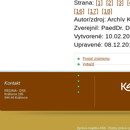
Strana:
[1]
[2]
[3]
[
[16]
[17]
[18]
Autor/zdroj: Archív
Zverejnil: PaedDr.
Vytvorené: 10.02.2
Upravené: 08.12.20
Poslať známemu
Vytlačiť
Kontakt
REGINA - DSS
Kráľovce 195
044 44 Kráľovce
Správa majetku KSK. Všetky práva v